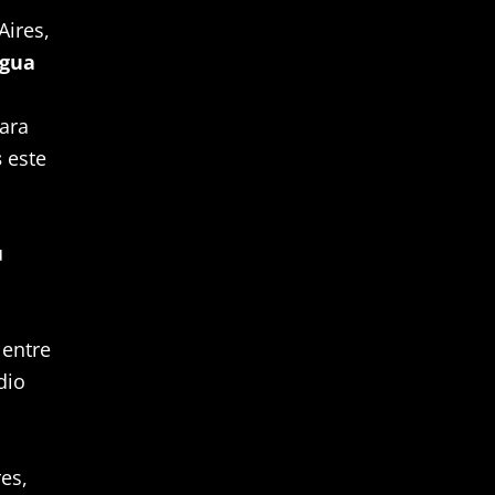
Aires,
igua
para
s
este
u
a
 entre
dio
es,