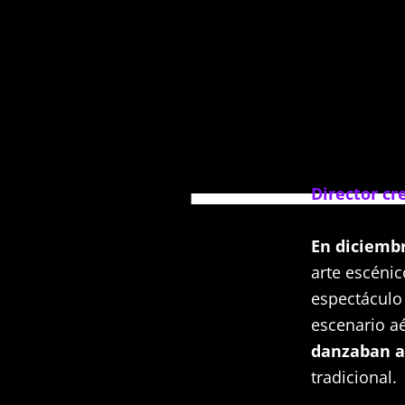
Director cr
En diciembr
arte escéni
espectáculo
escenario a
danzaban a
tradicional.