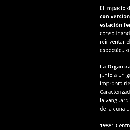
El impacto d
con version
estación fe
consolidando
reinventar e
espectáculo
La Organiz
junto a un g
impronta rie
Caracteriza
la vanguardi
de la cuna 
1988:
Centr