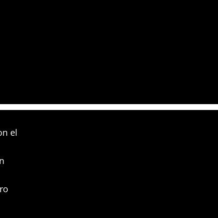
on el
un
tro