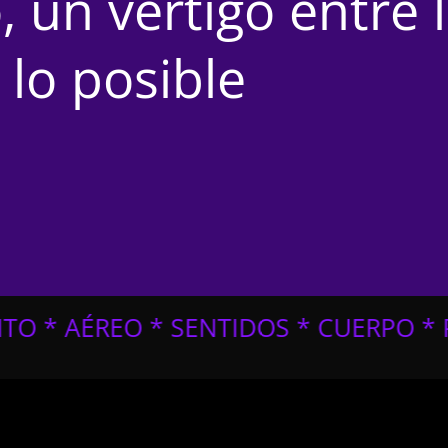
, un vértigo entre 
 lo posible
TIDOS * CUERPO * POESÍA * AGUA * 