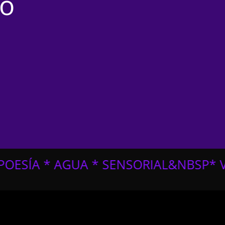
lo
SENSORIAL&NBSP
* VISUAL * PRIMITIV