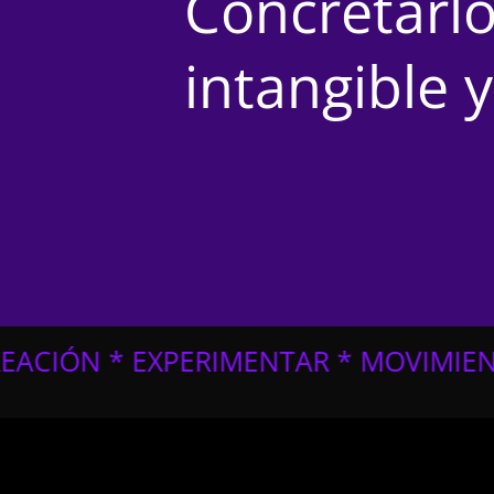
Concretarlo
intangible y
MENTAR * MOVIMIENTO * AÉREO * SEN